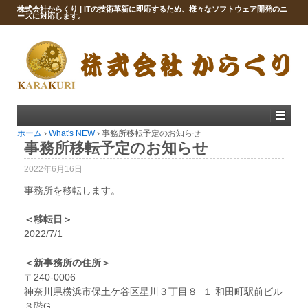
株式会社からくり | ITの技術革新に即応するため、様々なソフトウェア開発のニ
ーズに対応します。
ホーム
›
What's NEW
›
事務所移転予定のお知らせ
事務所移転予定のお知らせ
2022年6月16日
事務所を移転します。
＜移転日＞
2022/7/1
＜新事務所の住所＞
〒240-0006
神奈川県横浜市保土ケ谷区星川３丁目８−１ 和田町駅前ビル
３階G