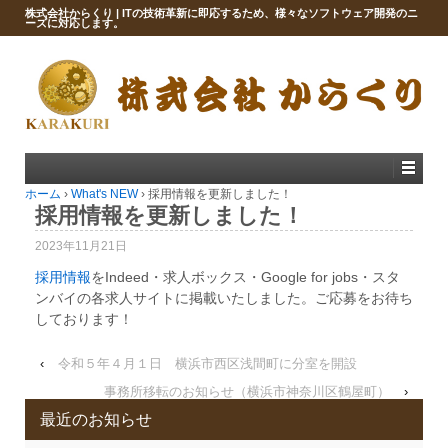
株式会社からくり | ITの技術革新に即応するため、様々なソフトウェア開発のニ
ーズに対応します。
ホーム
›
What's NEW
›
採用情報を更新しました！
採用情報を更新しました！
2023年11月21日
採用情報
をIndeed・
求人ボックス・
Google for jobs・
スタ
ンバイの各求人サイトに掲載いたしました。ご応募をお待ち
しております！
‹
令和５年４月１日 横浜市西区浅間町に分室を開設
事務所移転のお知らせ（横浜市神奈川区鶴屋町）
›
最近のお知らせ