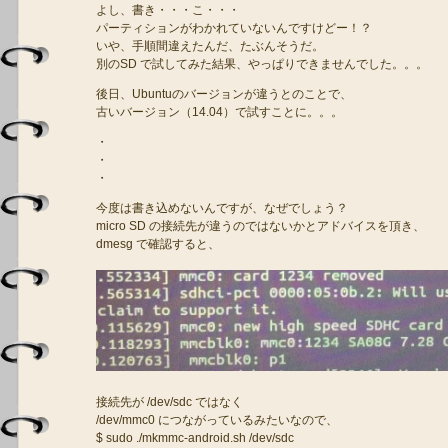
よし、書き・・・こ・・・
パーティションがわかれていないんですけどー！？
いや、手順間違えたんだ、たぶんそうだ。
別のSD で試してみた結果、やっぱりできませんでした。。。
後日、Ubuntuのバージョンが違うとのことで、
古いバージョン（14.04）で試すことに。。。
・
・
・
今度は書き込めないんですが、なぜでしょう？
micro SD の接続先が違うのではないかとアドバイスを頂き、
dmesg で確認すると、
接続先が /dev/sdc ではなく
/dev/mmc0 につながっているみたいなので、
$ sudo ./mkmmc-android.sh /dev/sdc