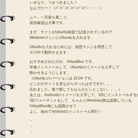
いきなり、つまづきました！
なんでだー！（ﾊﾞﾝﾊﾞﾝﾊﾞﾝﾊﾞﾝﾊﾞﾝﾊﾞﾝ・・・）
ふー、一旦落ち着こう。
状況確認は大事です。
まず、サイトがUbuntu前提で記述されているので、
WindowsマシンにUbuntuを入れます。
Ubuntuを入れるためには、仮想マシンを用意して、
その中で動作させます。
おすすめされたのが、VirtualBox です。
早速インストールして、Ubuntuのイメージを入手して、
動かせるようにします。
（Ubuntu のバージョンは 16.04 です。
どこかのサイトを見ながらやったはずですが。。。
忘れました。後で探してもなんかピンとこない。。。）
あとは、Androidのイメージを入手して、SDにインストールする
SDフォーマットをして、ちゃんとWindows側は認識している。
VirtualBox側にも認識させて、
よし、改めてAndroidのインストール実行！
・
・
・