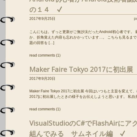
の１４
2017年9月25日
p
こんにちは。ずっと更新がご無沙汰だったAndroid初心者です。 
か、折角覚えた内容も忘れかかっています…。 こちらも見るま
題の回答を […]
read comments (1)
Maker Faire Tokyo 2017に初出展
2017年9月20日
Maker Faire Tokyo 2017に初出展 今回はいつもと主旨を変えて、株
2017]に初出展したときの様子をお伝えしようと思います。 私自身
read comments (1)
VisualStudioのC#でFlashA
組んでみる サムネイル編