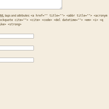
ML
tags and attributes:
<a href="" title=""> <abbr title=""> <acronym
ockquote cite=""> <cite> <code> <del datetime=""> <em> <i> <q
ike> <strong>