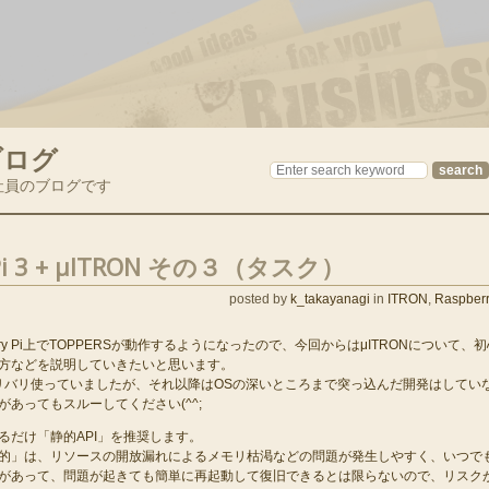
ブログ
社員のブログです
y Pi 3 + μITRON その３（タスク）
posted by
k_takayanagi
in
ITRON
,
Raspberr
rry Pi上でTOPPERSが動作するようになったので、今回からはμITRONについて、初
方などを説明していきたいと思います。
にバリバリ使っていましたが、それ以降はOSの深いところまで突っ込んだ開発はしてい
あってもスルーしてください(^^;
るだけ「静的API」を推奨します。
的」は、リソースの開放漏れによるメモリ枯渇などの問題が発生しやすく、いつで
があって、問題が起きても簡単に再起動して復旧できるとは限らないので、リスク