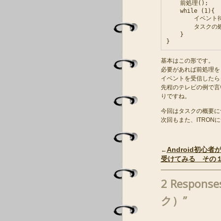
    前処理();

    while (1){

        イベント待ち
        タスクの処
    }

基本はこの形です。
必要があれば前処理を
イベントを受信したら
先程のテレビの例で言
りですね。
今回はタスクの概要に
次回もまた、ITRO
Android初心者
←
受けてみる その
2 Respons
ク）”