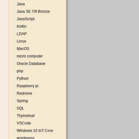
Java
Java SE 7/8 Bronze
JavaScript
Kotlin
LDAP
Linux
MacOS
micro computer
Oracle Database
php
Python
Raspberry pi
Redmine
Spring
SQL
Thymeleaf
VSCode
Windows 10 IoT Core
wordpress