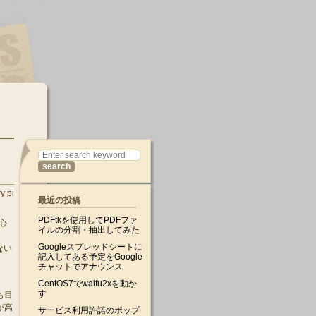
y pi
最近の投稿
PDFtkを使用してPDFファ
心
イルの分割・抽出してみた
Googleスプレッドシートに
ない
記入してある予定をGoogle
チャットでアナウンス
CentOS7でwaifu2xを動か
す
も目
が高
サービス利用許諾のポップ