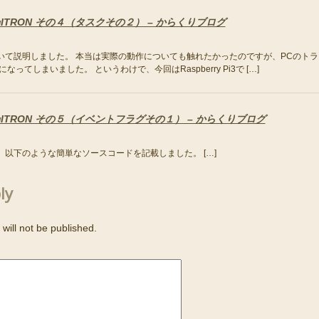
 3 + μITRON その４（タスクその２） – からくりブログ
について説明しました。 本当は実際の動作についても触れたかったのですが、PCのトラ
ってしまいました。 というわけで、今回はRaspberry Pi3で […]
 3 + μITRON その５（イベントフラグその１） – からくりブログ
際、以下のような簡単なソースコードを記載しました。 […]
ly
will not be published.