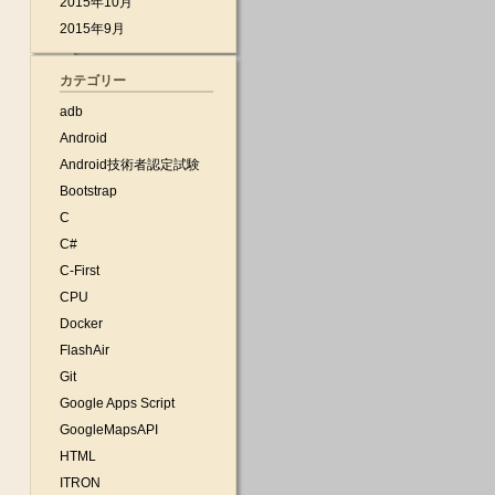
2015年10月
2015年9月
カテゴリー
adb
Android
Android技術者認定試験
Bootstrap
C
C#
C-First
CPU
Docker
FlashAir
Git
Google Apps Script
GoogleMapsAPI
HTML
ITRON