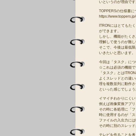
いというのが理由です
TOPPERSの仕様
https://www.toppers.j
ITRONにはとても
ができます。
しかし、機能がたくさ
理解して使うのが難し
そこで、今後は最低限
いきたいと思います。
今回は「タスク」につ
☆これは必須の機能で
「タスク」とはITRO
よくスレッドとの違い
理を複数並列に動作さ
といった感じでしょう
イマイチわかりにくい
例えば画像変換アプリ
その時に各処理に「フ
時に使用するのが「ス
ファイルの入出力には
その時に別のスレッド
テレビを作ることを考