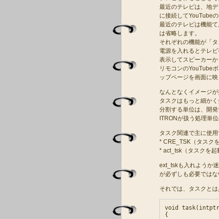
最近のテレビは、地デ
に接続してYouTub
最近のテレビは機能て
は省略します。
それぞれの機能が「タ
電源を入れるとテレビ
表示してスピーカーか
リモコンのYouTube
ップページを画面に映
なんとなくイメージが
タスクはもっと細かく
分割する単位は、開発
ITRONが扱う処理
タスク関連で主に使用
* CRE_TSK（タス
* act_tsk（タスクを
ext_tskも入れよ
が必ずしも必要ではな
それでは、タスクとは
void task(intptr
{
