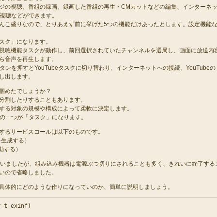
ジの視聴、番組の録画、録画した番組の再生・CMカットなどの編集、インターネ
eの視聴などができます。
んこ盛りなので、とりあえず前に挙げた5つの機能だけあったとします。設定機能
スク」になります。
視聴機能タスクが動作し、前回選択されていたチャンネルを選局し、画面に放送内
ら音声を再生します。
ボタンを押すとYouTubeタスクに切り替わり、インターネットへの接続、YouTubeの
し出します。
掴めたでしょうか？
分割したりすることもあります。
する対象の規模や構成によって柔軟に決定します。
単位の一つが「タスク」になります。
するサービスコールは以下のものです。
クを生成する）
起動する）
うか迷いましたが、組み込み機器は電源ぶつ切りにされることも多く、きれいに終了する
いので省略しました。
具体的にどのような作りになっていのか、簡単に説明しましょう。
_t exinf)
