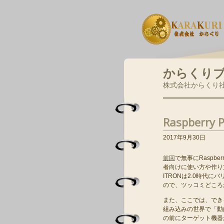
からくり
株式会社からくり
Raspberr
2017年9月30日
前回
で無事にRaspbe
者向けに使い方や作り
ITRONは2.0時代
ので、ツッコミどころが
また、ここでは、でき
組み込みの世界で「動
の前にターゲット機器