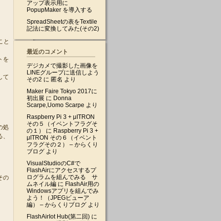
アップ表示用に
PopupMaker を導入する
SpreadSheetの表をTextile
記法に変換してみた(その2)
こと
最近のコメント
トを
デジカメで撮影した画像を
LINEグループに送信しよう
して
その2
に
匿名
より
Maker Faire Tokyo 2017に
初出展
に
Donna
Scarpe,Uomo Scarpe
より
Raspberry Pi 3 + μITRON
その５（イベントフラグそ
の処
の１）
に
Raspberry Pi 3 +
る、
μITRON その６（イベント
フラグその２） – からくり
ブログ
より
VisualStudioのC#で
FlashAirにアクセスするプ
ログラムを組んでみる サ
その
ムネイル編
に
FlashAir用の
Windowsアプリを組んでみ
よう！（JPEGビューア
編） – からくりブログ
より
FlashAirIot Hub(第二回)
に