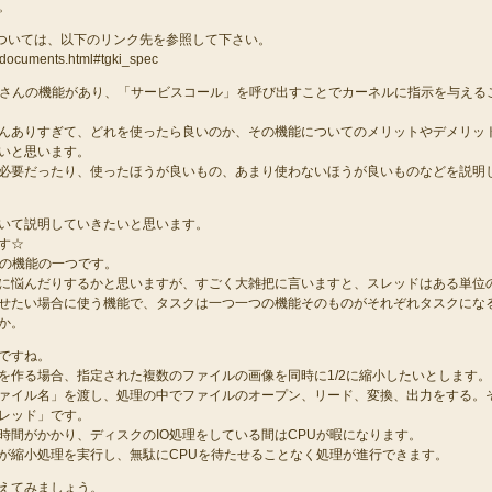
。
書については、以下のリンク先を参照して下さい。
p/documents.html#tgki_spec
たくさんの機能があり、「サービスコール」を呼び出すことでカーネルに指示を与える
んありすぎて、どれを使ったら良いのか、その機能についてのメリットやデメリッ
いと思います。
必要だったり、使ったほうが良いもの、あまり使わないほうが良いものなどを説明
いて説明していきたいと思います。
す☆
Nの機能の一つです。
に悩んだりするかと思いますが、すごく大雑把に言いますと、スレッドはある単位
せたい場合に使う機能で、タスクは一つ一つの機能そのものがそれぞれタスクにな
か。
ですね。
を作る場合、指定された複数のファイルの画像を同時に1/2に縮小したいとします。
ァイル名」を渡し、処理の中でファイルのオープン、リード、変換、出力をする。
レッド」です。
時間がかかり、ディスクのIO処理をしている間はCPUが暇になります。
が縮小処理を実行し、無駄にCPUを待たせることなく処理が進行できます。
えてみましょう。