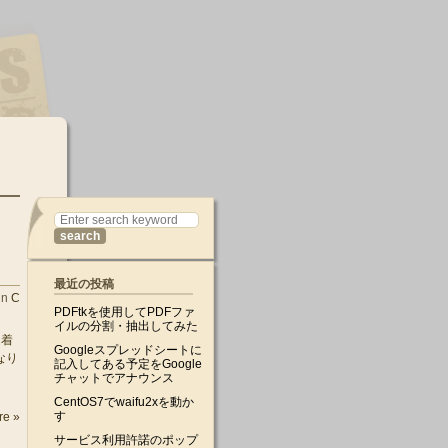
最近の投稿
in
C
PDFtkを使用してPDFファ
イルの分割・抽出してみた
定着
Googleスプレッドシートに
なり
記入してある予定をGoogle
チャットでアナウンス
CentOS7でwaifu2xを動か
す
re »
サービス利用許諾のポップ