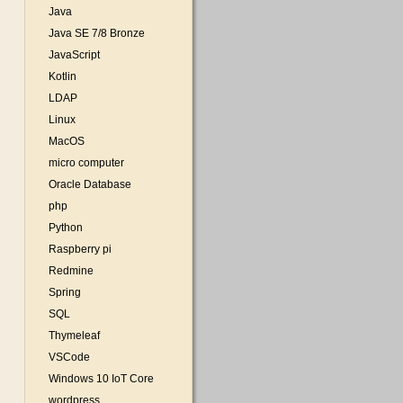
Java
Java SE 7/8 Bronze
JavaScript
Kotlin
LDAP
Linux
MacOS
micro computer
Oracle Database
php
Python
Raspberry pi
Redmine
Spring
SQL
Thymeleaf
VSCode
Windows 10 IoT Core
wordpress