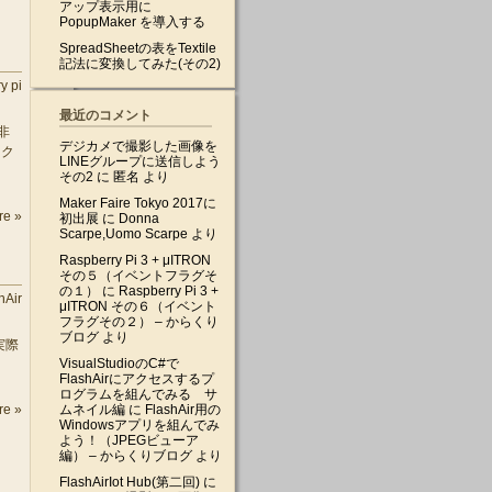
アップ表示用に
PopupMaker を導入する
SpreadSheetの表をTextile
記法に変換してみた(その2)
y pi
最近のコメント
非
デジカメで撮影した画像を
スク
LINEグループに送信しよう
その2
に
匿名
より
Maker Faire Tokyo 2017に
re »
初出展
に
Donna
Scarpe,Uomo Scarpe
より
Raspberry Pi 3 + μITRON
その５（イベントフラグそ
の１）
に
Raspberry Pi 3 +
hAir
μITRON その６（イベント
フラグその２） – からくり
ブログ
より
実際
VisualStudioのC#で
FlashAirにアクセスするプ
ログラムを組んでみる サ
re »
ムネイル編
に
FlashAir用の
Windowsアプリを組んでみ
よう！（JPEGビューア
編） – からくりブログ
より
FlashAirIot Hub(第二回)
に