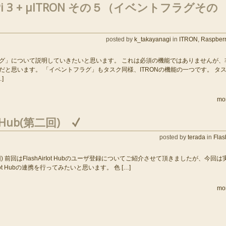
y Pi 3 + μITRON その５（イベントフラグその
posted by
k_takayanagi
in
ITRON
,
Raspberr
グ」について説明していきたいと思います。 これは必須の機能ではありませんが、
だと思います。 「イベントフラグ」もタスク同様、ITRONの機能の一つです。 タ
]
mo
t Hub(第二回)
posted by
terada
in
Flas
ub(第二回) 前回はFlashAirIot Hubのユーザ登録についてご紹介させて頂きましたが、今回は
AirIot Hubの連携を行ってみたいと思います。 色 […]
mo