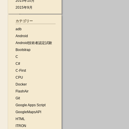
2015年10月
2015年9月
カテゴリー
adb
Android
Android技術者認定試験
Bootstrap
C
C#
C-First
CPU
Docker
FlashAir
Git
Google Apps Script
GoogleMapsAPI
HTML
ITRON