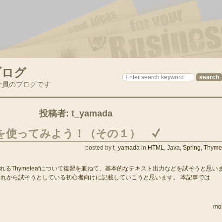
ブログ
社員のブログです
投稿者:
t_yamada
eafを使ってみよう！（その１）
posted by
t_yamada
in
HTML
,
Java
,
Spring
,
Thyme
れるThymeleafについて復習を兼ねて、基本的なテキスト出力などを試そうと思い
これから試そうとしている初心者向けに記載していこうと思います。 本記事では
mo