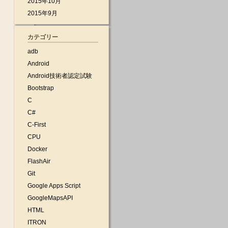
2015年10月
2015年9月
カテゴリー
adb
Android
Android技術者認定試験
Bootstrap
C
C#
C-First
CPU
Docker
FlashAir
Git
Google Apps Script
GoogleMapsAPI
HTML
ITRON