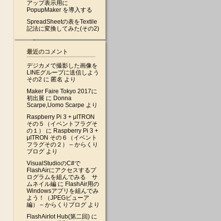
アップ表示用に
PopupMaker を導入する
SpreadSheetの表をTextile
記法に変換してみた(その2)
最近のコメント
デジカメで撮影した画像を
LINEグループに送信しよう
その2
に
匿名
より
Maker Faire Tokyo 2017に
初出展
に
Donna
Scarpe,Uomo Scarpe
より
Raspberry Pi 3 + μITRON
その５（イベントフラグそ
の１）
に
Raspberry Pi 3 +
μITRON その６（イベント
フラグその２） – からくり
ブログ
より
VisualStudioのC#で
FlashAirにアクセスするプ
ログラムを組んでみる サ
ムネイル編
に
FlashAir用の
Windowsアプリを組んでみ
よう！（JPEGビューア
編） – からくりブログ
より
FlashAirIot Hub(第二回)
に