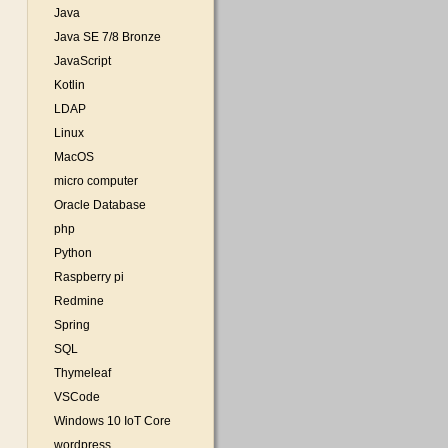
Java
Java SE 7/8 Bronze
JavaScript
Kotlin
LDAP
Linux
MacOS
micro computer
Oracle Database
php
Python
Raspberry pi
Redmine
Spring
SQL
Thymeleaf
VSCode
Windows 10 IoT Core
wordpress