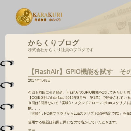
からくりブログ
株式会社からくり社員のブログです
【FlashAir】GPIO機能を試す そ
2017年4月8日
今回も前回に引き続き、FlashAirのGPIO機能を試してみたいと
【CQ出版社のInterface 2016年8月号 第1章】で紹介され
今回は3回目なので「実験3：スタンドアローンでLuaスクリプト
敗。。。
「実験4：PC側ブラウザからLuaスクリプト記述指定でI/O」を
使用する機器は前回と同じなので省かせていただきます。