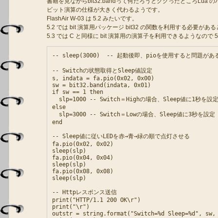
書籍を見ながらbit32.bandって何だろうとググったところLua のバー
ビット演算の仕様が大きく代わるようです。
FlashAir W-03 は 5.2 みたいです。
5.2 では bit 演算用パッケージ bit32 の関数を利用する必要が
5.3 では C と同様に bit 演算用の演算子を利用できるようなの
-- sleep(3000)  -- 起動後即、pioを使用すると問
-- Switchの状態取得とSleep値設定

s, indata = fa.pio(0x02, 0x00)

sw = bit32.band(indata, 0x01)

if sw == 1 then

  slp=1000 -- Switch＝Highの場合、Sleep値に1秒を設定
else

  slp=3000 -- Switch＝Lowの場合、Sleep値に3秒を設定

end

-- Sleep値に従いLEDを赤→青→緑の順で点灯させる

fa.pio(0x02, 0x02)

sleep(slp)

fa.pio(0x04, 0x04)

sleep(slp)

fa.pio(0x08, 0x08)

sleep(slp)

-- Httpレスポンス送信

print("HTTP/1.1 200 OK\r")

print("\r")

outstr = string.format("Switch=%d Sleep=%d", sw, 