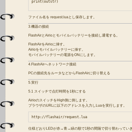
print(outstr)

ファイル名を request.luaとし保存します。
3.機器の接続
FlashAirとAirioとモバイルバッテリーを接続し通電する。
FlashAirをAirioに挿す。
Airioをモバイルバッテリーに挿す。
モバイルバッテリーの電源をONにします。
4.FlashAirへネットワーク接続
PCの接続先をルータなどからFlashAirに切り替える
5.実行
5.1 スイッチで点灯時間を1秒にする
AirioのスイッチをHigh側に倒します。
ブラウザのURLに以下のアドレスを入力しLuaを実行します。
仕様どおりLEDが赤→青→緑の順で1秒の間隔で切り替わってい