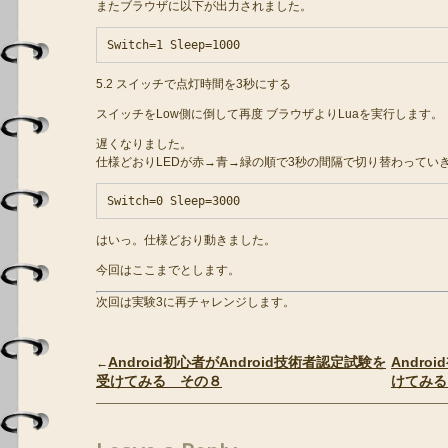
またブラウザに以下が出力されました。
5.2 スイッチで点灯時間を3秒にする
スイッチをLow側に倒して再度 ブラウザよりLuaを実行します。
遅くなりました。
仕様どおりLEDが赤→青→緑の順で3秒の間隔で切り替わってい
はいっ。仕様どおり動きました。
今回はここまでとします。
次回は実験3に再チャレンジします。
Android初心者がAndroid技術者認定試験を
Andro
←
受けてみる その８
けてみる