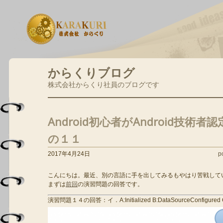
からくりブログ
株式会社からくり社員のブログです
Android初心者がAndroid技
の１１
2017年4月24日
p
こんにちは。最近、別の言語に手を出してみるもやはり苦戦している
まずは
前回
の演習問題の回答です。
演習問題１４の回答：イ．A:Initialized B:DataSourceConfigured C:P