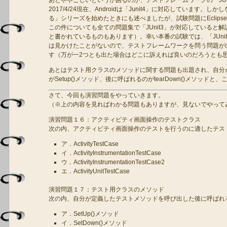
2017/4/24現在、Androidは「Junit4」に対応しています。し
る」シリーズを始めたときにも述べましたが、試験問題にEclip
この件についても全ての問題集で「JUnit3」が対応していると解説
と書かれているものもあります）。幸い本番の試験では、「JUnit3
は見かけたことがないので、テストフレームワークを問う問題が出た
す（万が一2つとも出た場合はどこに訴えれば良いのだろうとも
あとはテスト用クラスのメソッドに関する問題も出題され、自分
がSetup()メソッド、後に呼ばれるのがtearDown()メソッド
さて、今回も演習問題をやっていきます。
（※上の内容を見ればわかる問題もありますが、見ないでやって
演習問題１６：アクティビティ画面操作のテストクラス
次の内、アクティビティ画面操作のテストを行うのに適したテス
ア．ActivityTestCase
イ．ActivityInstrumentationTestCase
ウ．ActivityInstrumentationTestCase2
エ．ActivityUnitTestCase
演習問題１７：テスト用クラスのメソッド
次の内、自分が定義したテストメソッドを呼び出した後に呼ばれ
ア．SetUp()メソッド
イ．SetDown()メソッド