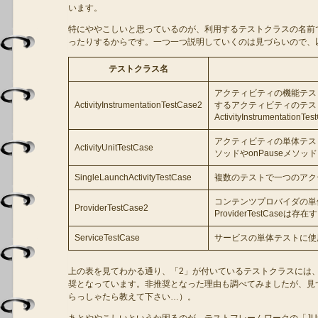
います。
特にややこしいと思っているのが、利用するテストクラスの名前
ったりするからです。一つ一つ説明していくのは見づらいので、
テストクラス名
アクティビティの機能テス
ActivityInstrumentationTestCase2
するアクティビティのテス
ActivityInstrumentat
アクティビティの単体テスト
ActivityUnitTestCase
ソッドやonPauseメソ
SingleLaunchActivityTestCase
複数のテストで一つのアク
コンテンツプロバイダの単
ProviderTestCase2
ProviderTestCaseは
ServiceTestCase
サービスの単体テストに使
上の表を見てわかる通り、「2」が付いているテストクラスには
奨となっています。非推奨となった理由も調べてみましたが、見
らっしゃたら教えて下さい…）。
あとややこしいというか困るのが、テストフレームワークの「JUni