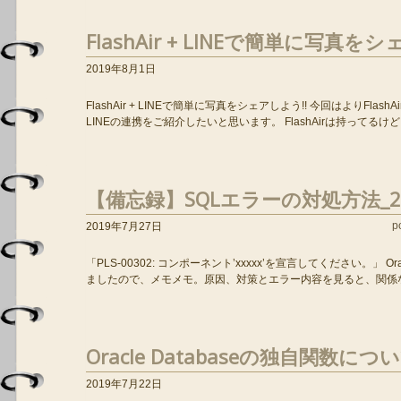
FlashAir + LINEで簡単に写真を
2019年8月1日
FlashAir + LINEで簡単に写真をシェアしよう!! 今回はよりFlas
LINEの連携をご紹介したいと思います。 FlashAirは持ってるけど
【備忘録】SQLエラーの対処方法_20
p
2019年7月27日
「PLS-00302: コンポーネント’xxxxx’を宣言してください。」 
ましたので、メモメモ。原因、対策とエラー内容を見ると、関係ない
Oracle Databaseの独自関数につ
2019年7月22日